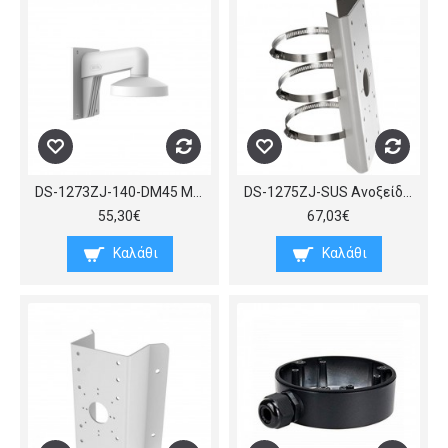
DS-1273ZJ-140-DM45 Μεταλλική βάση τοίχου για Dome κάμερες, διαμέτρου περίπου 140mm, (ΠxBxY) 140x232x184mm.
DS-1275ZJ-SUS Ανοξείδωτη έκδοση του προσαρμογέα στήριξης σε στύλο DS-1275ZJ, με ίδια τα λοιπά χαρακτηριστικά
55,30€
67,03€
Καλάθι
Καλάθι