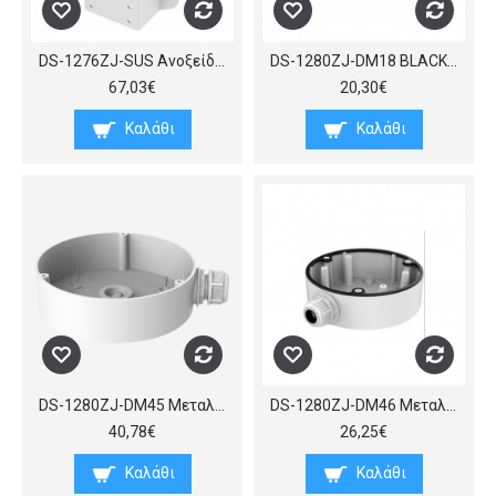
DS-1276ZJ-SUS Ανοξείδωτη έκδοση του προσαρμογέα στήριξης σε γωνία τοίχου DS-1276ZJ, γενικής χρήσης
DS-1280ZJ-DM18 BLACK Μεταλλική βάση – κουτί συνδέσεων για Dome κάμερες, διαμέτρου περίπου 110 mm, (διάμετρος x ύψος) 116 x 44 mm.
67,03€
20,30€
Καλάθι
Καλάθι
DS-1280ZJ-DM45 Μεταλλική βάση – κουτί συνδέσεων για Dome κάμερες, διαμέτρου περίπου 140 mm, (διάμετρος x ύψος) 140 x 40 mm.
DS-1280ZJ-DM46 Μεταλλική βάση – κουτί συνδέσεων χαμηλού προφίλ για mini Dome κάμερες σειράς DS-2CD25x3G0-I, (διάμετρος x ύψος) 120 x 37 mm.
40,78€
26,25€
Καλάθι
Καλάθι