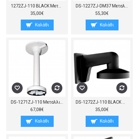
1272ZJ-110 BLACK Μεταλλική βάση τοίχου για Dome κάμερες, διαμέτρου περίπου 110 mm, σε μαύρο χρώμα. (ΠxBxY) 120x169x122 mm
DS-1227ZJ-DM37 Μεταλλική / πλαστική βάση στήριξης για τοποθέτηση κάμερας Dome DS-2CD27x5FWD-IZS ή DS-2CD27x3G0-IZS
35,00€
55,30€
Καλάθι
Καλάθι
DS-1271ZJ-110 Μεταλλική βάση, για κρεμαστή τοποθέτηση κάμερας mini dome (π.χ DS-2CE5xxxT-VPIT ή DS-2CD21) σε οροφή
DS-1272ZJ-110 BLACK Μεταλλική βάση τοίχου για Dome κάμερες, διαμέτρου περίπου 110 mm, σε μαύρο χρώμα
67,08€
35,00€
Καλάθι
Καλάθι