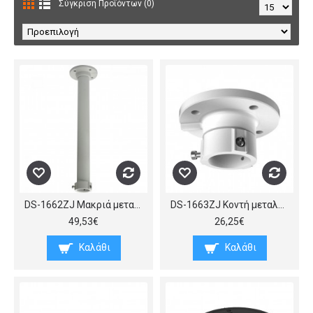
Σύγκριση Προϊόντων (0)
DS-1662ZJ Μακριά μεταλλική βάση, για κρεμαστή τοποθέτηση κάμερας speed dome σε οροφή, (διάμετρος x ύψος) 117x500 mm.
DS-1663ZJ Κοντή μεταλλική βάση για τοποθέτηση κάμερας speed dome σε οροφή, (διάμετρος x ύψος) 117x57 mm.
49,53€
26,25€
Καλάθι
Καλάθι