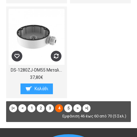
DS-1280ZJ-DM55 Μεταλλική βάση – κουτί συνδέσεων για Dome κάμερες, διαμέτρου περίπου 155 mm, (διάμετρος x ύψος) 155 x 36 mm.
37,80€
Καλάθι
|<
<
1
2
3
4
5
>
>|
Εμφάνιση 46 έως 60 από 70 (5 Σελ.)