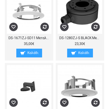
DS-1671ZJ-SD11 Μεταλλική βάση στήριξης, για χωνευτή τοποθέτηση σε ψευδοροφή, καμερών IP speed dome DS-2DE4Ax20IW-DE
DS-1280ZJ-S BLACK Μεταλλική βάση κουτί συνδέσεων small, 137 x 53 x 165 mm, σε μαυρο
35,00€
23,30€
Καλάθι
Καλάθι