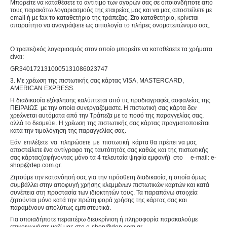
Μπορείτε να καταθέσετε το αντίτιμο των αγορών σας σε οποιονδήποτε από
τους παρακάτω λογαριασμούς της εταιρείας μας και να μας αποστείλετε με
email ή με fax το καταθετήριο της τράπεζας. Στο καταθετήριο, κρίνεται
απαραίτητο να αναγράψετε ως αιτιολογία το πλήρες ονοματεπώνυμο σας.
Ο τραπεζικός λογαριασμός στον οποίο μπορείτε να καταθέσετε τα χρήματα
είναι:
GR3401721310005131086023747
3. Με χρέωση της πιστωτικής σας κάρτας VISA, MASTERCARD,
AMERICAN EXPRESS.
Η διαδικασία εξόφλησης καλύπτεται από τις προδιαγραφές ασφαλείας της
ΠΕΙΡΑΙΩΣ με την οποία συνεργαζόμαστε. Η πιστωτική σας κάρτα δεν
χρεώνεται αυτόματα από την Τράπεζα με το ποσό της παραγγελίας σας,
αλλά το δεσμεύει. Η χρέωση της πιστωτικής σας κάρτας πραγματοποιείται
κατά την τιμολόγηση της παραγγελίας σας.
Εάν επιλέξετε να πληρώσετε με πιστωτική κάρτα θα πρέπει να μας
αποστείλετε ένα αντίγραφο της ταυτότητάς σας καθώς και της πιστωτικής
σας κάρτας(αφήνοντας μόνο τα 4 τελευταία ψηφία εμφανή) στο e-mail: e-
shop@dep.com.gr.
Ζητούμε την κατανόησή σας για την πρόσθετη διαδικασία, η οποία όμως
συμβάλλει στην αποφυγή χρήσης κλεμμένων πιστωτικών καρτών και κατά
συνέπεια στη προστασία των ιδιοκτητών τους. Τα παραπάνω στοιχεία
ζητούνται μόνο κατά την πρώτη φορά χρήσης της κάρτας σας και
παραμένουν απολύτως εμπιστευτικά.
Για οποιαδήποτε περαιτέρω διευκρίνιση ή πληροφορία παρακαλούμε