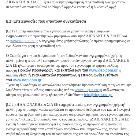
ΛΙΟΝΑΚΗΣ & ΣΙΑ ΕΕ έχει λάβει την προηγούμενη συγκατάθεση των χρηστών-
πελατών ή αν απαιτηθεί από το Νόμο ή αρμόδια εποπτική ή δικαστική αρχή.
β.2) Επεξεργασίες που απαιτούν συγκατάθεση
β.2.1) Για την αποστολή στον εγγεγραμμένο χρήστη-πελάτη εμπορικών
ενημερωτικών και προωθητικών μηνυμάτων από την Δ ΛΙΟΝΑΚΗΣ & ΣΙΑ ΕΕ και
το
www.dep.com.gr
ο εγγεγραμμένος χρήστης/πελάτης θα πρέπει προηγουμένως να
έχει δώσει την ρητή συγκατάθεσή του.
Ο Σκοπός για την επεξεργασία αυτή των δεδομένων του εγγεγραμμένου χρήστη -
πελάτη είναι η αποστολή εμπορικών προωθητικών μηνυμάτων της Δ ΛΙΟΝΑΚΗΣ &
ΣΙΑ ΕΕ ή/και τρίτων συνεργατών της προς τον εγγεγραμμένο χρήστη-πελάτη, η
παροχή
ειδικών προσφορών και εκπτώσεων του
www.dep.com.gr
,
η
διάθεση
νέων ή εναλλακτικών προϊόντων, η επικοινωνία εντύπων
του
www.dep.com.gr
.
Έχετε τη δυνατότητα να ανακαλέσετε οποτεδήποτε την συγκατάθεση αυτή και να μην
λαμβάνετε τέτοιου είδους επικοινωνίες από το
www.dep.com.gr
στέλνοντας το
αίτημα σας μέσω e-mail στην ηλεκτρονική διεύθυνση
info
@
dep
.
com
.
gr
.
β.2.2.) Η Δ ΛΙΟΝΑΚΗΣ & ΣΙΑ ΕΕ ενημερώνει επίσης τον εγγεγραμμένο χρήστη/
πελάτη της ότι μπορεί να επεξεργάζεται τα προσωπικά δεδομένα του και να διενεργεί
έρευνες για τη βελτίωση των παρεχόμενων υπηρεσιών της προς τους εγγεγραμμένους
χρήστες / πελάτες. Στο πλαίσιο αυτής της επεξεργασίας, η Δ ΛΙΟΝΑΚΗΣ & ΣΙΑ ΕΕ
έχει τη δυνατότητα να καταγράφει τις ανάγκες τους, να προχωρά στις αναγκαίες
ενέργειες προώθησης των κατάλληλων προϊόντων και υπηρεσιών της, προκειμένου
να βελτιώσει τη διαχείριση του πελατολογίου της και να προωθήσει τα προϊόντα της.