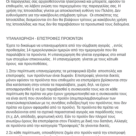
Οι παραγγελίες σας αρχειοθετούνται ηλεκτρονικά και μπορείτε, εφόσον το
επιθυμείτε, να λάβετε γνώση του περιεχομένου της παραγγελίας σας. Η
χρήση της Ιστοσελίδας γίνεται με αποκλειστική ευθύνη του Πελάτη. Δεν
ευθυνόμαστε για την κακόβουλη επέμβαση τρίτων. Οι επισκέπτες της
Ιστοσελίδας δεσμεύονται ότι δεν θα βλάψουν τρίτους με κακόβουλη χρήση
της Ιστοσελίδας και πως δεν θα παραβιάσουν τα προσωπικά τους δεδομένα.
ΥΠΑΝΑΧΩΡΗΣΗ - ΕΠΙΣΤΡΟΦΕΣ ΠΡΟΙΟΝΤΩΝ
Έχετε το δικαίωμα να υπαναχωρήσετε από την σύμβαση αγοράς , εντός
προθεσμίας 14 ημερολογιακών ημερών από την ημερομηνία που θα
παραλάβετε τα προιόντα. Η υπαναχώρηση θα γίνεται εγγράφως στο email
των στοιχείων επικοινωνίας . Η υπαναχώρηση γίνεται με τους κάτωθι
όρους και προυποθέσεις.
1.Στην περίπτωση υπαναχώρησης τα μεταφορικά έξοδα αποστολής και
επιστροφής των προϊόντων είναι δωρεάν. Επιστροφές γίνονται δεκτές
μόνον εφόσον τα προϊόντα που επιθυμείτε να επιστρέψετε βρίσκονται στην
ίδια κατάσταση στην οποία τα παραλάβατε, χωρίς δηλ. να έχουν
αποσφραγισθεί ή να έχει παραβιασθεί η συσκευασία τους και σε κάθε
περίπτωση θα πρέπει να μην έχουν χρησιμοποιηθεί και η συσκευασία τους
να είναι αυτή που συνοδεύει το προϊόν (συμπεριλαμβανομένων των
ετικετών/καρτελακίων με τις συνήθεις ενδείξεις/τιμή του προϊόντος που δεν
πρέπει να έχουν αφαιρεθεί από το προϊόν). Τα προϊόντα θα πρέπει να
συνοδεύονται από τα σχετικά παραστατικά αγοράς και παράδοσής τους
(π.χ. ΔΑ, απόδειξη, φορτωτική κλπ). Εάν το προϊόν δεν πληροί τους
ανωτέρω όρους θα επιστρέφεται στον Πελάτη με δική του δαπάνη. Αλλαγές
σε προϊόντα από την κατηγορία "Προσφορές" δε γίνονται δεκτές.
2.Σε κάθε περίπτωση, οποιαδήποτε ζημία στο προϊόν κατά την επιστροφή