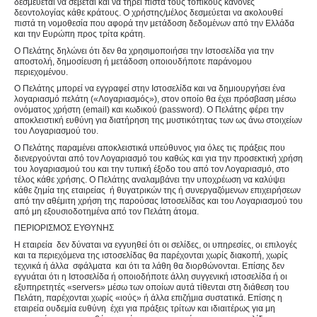
δεσμεύεται να σέβεται και να τηρεί πιστά τους τοπικούς κανόνες
δεοντολογίας κάθε κράτους. Ο χρήστης/μέλος δεσμεύεται να ακολουθεί
πιστά τη νομοθεσία που αφορά την μετάδοση δεδομένων από την Ελλάδα
και την Ευρώπη προς τρίτα κράτη.
Ο Πελάτης δηλώνει ότι δεν θα χρησιμοποιήσει την Ιστοσελίδα για την
αποστολή, δημοσίευση ή μετάδοση οποιουδήποτε παράνομου
περιεχομένου.
O Πελάτης μπορεί να εγγραφεί στην Ιστοσελίδα και να δημιουργήσει ένα
λογαριασμό πελάτη («Λογαριασμός»), στον οποίο θα έχει πρόσβαση μέσω
ονόματος χρήστη (email) και κωδικού (password). Ο Πελάτης φέρει την
αποκλειστική ευθύνη για διατήρηση της μυστικότητας των ως άνω στοιχείων
του Λογαριασμού του.
Ο Πελάτης παραμένει αποκλειστικά υπεύθυνος για όλες τις πράξεις που
διενεργούνται από τον Λογαριασμό του καθώς και για την προσεκτική χρήση
του λογαριασμού του και την τυπική έξοδο του από τον Λογαριασμό, στο
τέλος κάθε χρήσης. Ο Πελάτης αναλαμβάνει την υποχρέωση να καλύψει
κάθε ζημία της εταιρείας ή θυγατρικών της ή συνεργαζόμενων επιχειρήσεων
από την αθέμιτη χρήση της παρούσας Ιστοσελίδας και του Λογαριασμού του
από μη εξουσιοδοτημένα από τον Πελάτη άτομα.
ΠΕΡΙΟΡΙΣΜΟΣ ΕΥΘΥΝΗΣ
Η εταιρεία δεν δύναται να εγγυηθεί ότι οι σελίδες, οι υπηρεσίες, οι επιλογές
και τα περιεχόμενα της ιστοσελίδας θα παρέχονται χωρίς διακοπή, χωρίς
τεχνικά ή άλλα σφάλματα και ότι τα λάθη θα διορθώνονται. Επίσης δεν
εγγυάται ότι η Ιστοσελίδα ή οποιοδήποτε άλλη συγγενική ιστοσελίδα ή οι
εξυπηρετητές «servers» μέσω των οποίων αυτά τίθενται στη διάθεση του
Πελάτη, παρέχονται χωρίς «ιούς» ή άλλα επιζήμια συστατικά. Επίσης η
εταιρεία ουδεμία ευθύνη έχει για πράξεις τρίτων και ιδιαιτέρως για μη