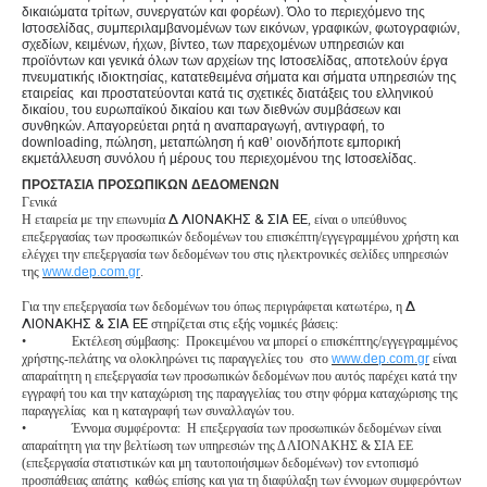
δικαιώματα τρίτων, συνεργατών και φορέων). Όλο το περιεχόμενο της
Ιστοσελίδας, συμπεριλαμβανομένων των εικόνων, γραφικών, φωτογραφιών,
σχεδίων, κειμένων, ήχων, βίντεο, των παρεχομένων υπηρεσιών και
προϊόντων και γενικά όλων των αρχείων της Ιστοσελίδας, αποτελούν έργα
πνευματικής ιδιοκτησίας, κατατεθειμένα σήματα και σήματα υπηρεσιών της
εταιρείας και προστατεύονται κατά τις σχετικές διατάξεις του ελληνικού
δικαίου, του ευρωπαϊκού δικαίου και των διεθνών συμβάσεων και
συνθηκών. Απαγορεύεται ρητά η αναπαραγωγή, αντιγραφή, το
downloading, πώληση, μεταπώληση ή καθ’ οιονδήποτε εμπορική
εκμετάλλευση συνόλου ή μέρους του περιεχομένου της Ιστοσελίδας.
ΠΡΟΣΤΑΣΙΑ ΠΡΟΣΩΠΙΚΩΝ ΔΕΔΟΜΕΝΩΝ
Γενικά
Δ ΛΙΟΝΑΚΗΣ & ΣΙΑ ΕΕ
H εταιρεία με την επωνυμία
, είναι ο υπεύθυνος
επεξεργασίας των προσωπικών δεδομένων του επισκέπτη/εγγεγραμμένου χρήστη και
ελέγχει την επεξεργασία των δεδομένων του στις ηλεκτρονικές σελίδες υπηρεσιών
της
www.dep.com.gr
.
Δ
Για την επεξεργασία των δεδομένων του όπως περιγράφεται κατωτέρω, η
ΛΙΟΝΑΚΗΣ & ΣΙΑ ΕΕ
στηρίζεται στις εξής νομικές βάσεις:
•
Εκτέλεση σύμβασης: Προκειμένου να μπορεί ο επισκέπτης/εγγεγραμμένος
χρήστης-πελάτης να ολοκληρώνει τις παραγγελίες του στο
www.dep.com.gr
είναι
απαραίτητη η επεξεργασία των προσωπικών δεδομένων που αυτός παρέχει κατά την
εγγραφή του και την καταχώριση της παραγγελίας του στην φόρμα καταχώρισης της
παραγγελίας και η καταγραφή των συναλλαγών του.
•
Έννομα συμφέροντα: Η επεξεργασία των προσωπικών δεδομένων είναι
απαραίτητη για την βελτίωση των υπηρεσιών της Δ ΛΙΟΝΑΚΗΣ & ΣΙΑ ΕΕ
(επεξεργασία στατιστικών και μη ταυτοποιήσιμων δεδομένων) τον εντοπισμό
προσπάθειας απάτης καθώς επίσης και για τη διαφύλαξη των έννομων συμφερόντων