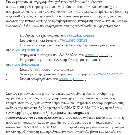
Για να μπορούν οι εγγεγραμμένοι χρήστες / πελάτες να λαμβάνουν
προσωποποιημένες προσφορές και ενημερώσεις βάσει των αγορών που έχουν
πραγματοποιήσει στο ηλεκτρονικό κατάστημα της εταιρείας, θα πρέπει να δώσουν τη
συγκατάθεσή τους για την αποκλειστικά βάσει αυτοματοποιημένης επεξεργασίας
ανάλυση της καταναλωτικής τους συμπεριφοράς (κατάρτιση προφίλ) και ειδικότερα
των κάτωθι δεδομένων που παράγονται από τις συναλλαγές του χρήστη-πελάτη:
-
Προϊόντα που έχει αγοράσει στο
www.dep.com.gr
-
Συχνότητα επισκέψεων στο
www.dep.com.gr
-
Προϊόντα που έχει βάλει στο καλάθι του ή στην λίστα αγαπημένων
στο
www.dep.com.gr
-
Δημογραφικά στοιχεία που έχει δηλώσει στο
www.dep.com.gr
-
Έτη παραμονής του ως εγγεγραμμένος χρήστης-πελάτης
στο
www.dep.com.gr
-
Συμμετοχή σε προωθητικές ενέργειες
-
Δαπάνη που πραγματοποιήθηκε κατά την αγορά στο
www.dep.com.gr
-
Iστορικό παραγγελιών στο
www.dep.com.gr
Σκοπός της συγκεκριμένης αυτής επεξεργασίας είναι η βελτιστοποίηση της
αγοραστικής εμπειρίας των εγγεγραμμένων χρηστών-πελατών, η προσωπική
επιβράβευση τους, η επικοινωνία προϊόντων και υπηρεσιών προσαρμοσμένων στις
ανάγκες της πελατειακής βάσης της Δ ΛΙΟΝΑΚΗΣ & ΣΙΑ ΕΕ, η λήψη από τους
εγγεγραμμένους χρήστες-πελάτες
προσωποποιημένων
προσφορών
και
ενημερώσεων
που τους αφορούν άμεσα καθώς επίσης και η
πρόσκληση συμμετοχής, με ανταμοιβή ή όχι, σε έρευνες για τη διαμόρφωση της
ιστοσελίδας Δ ΛΙΟΝΑΚΗΣ & ΣΙΑ ΕΕ, για την αξιολόγηση των τάσεων της αγοράς
και για την αξιολόγηση των προϊόντων και των υπηρεσιών βάσει των αγορών που