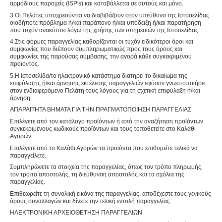
αρμόδιους παροχείς (ISP's) και καταβάλλεται σε αυτούς και μόνο.
3.Οι Πελάτες υποχρεούνται να διαβιβάζουν στον υπεύθυνο της Ιστοσελίδας
οιοδήποτε πρόβλημα ή/και παράπονο ή/και υπόδειξη ή/και παρατήρηση
που τυχόν ανακύπτει λόγω της χρήσης των υπηρεσιών της Ιστοσελίδας.
4.Στις φόρμες παραγγελίας καθορίζονται οι τυχόν ειδικότεροι όροι και
συμφωνίες που διέπουν συμπληρωματικώς προς τους όρους και
συμφωνίες της παρούσας σύμβασης, την αγορά κάθε συγκεκριμένου
προϊόντος.
5.Η Ιστοσελίδα/το ηλεκτρονικό κατάστημα διατηρεί το δικαίωμα της
επιφύλαξης ή/και άρνησης εκτέλεσης παραγγελιών εφόσον γνωστοποιήσει
στον ενδιαφερόμενο Πελάτη τους λόγους για τη σχετική επιφύλαξη ή/και
άρνηση.
ΑΠΑΡΑΙΤΗΤΑ ΒΗΜΑΤΑ ΓΙΑ ΤΗΝ ΠΡΑΓΜΑΤΟΠΟΙΗΣΗ ΠΑΡΑΓΓΕΛΙΑΣ
Επιλέγετε από τον κατάλογο προϊόντων ή από την αναζήτηση προϊόντων
συγκεκριμένους κωδικούς προϊόντων και τους τοποθετείτε στο Καλάθι
Αγορών
Επιλέγετε από το Καλάθι Αγορών τα προϊόντα που επιθυμείτε τελικά να
παραγγείλετε.
Συμπληρώνετε τα στοιχεία της παραγγελίας, όπως τον τρόπο πληρωμής,
τον τρόπο αποστολής, τη διεύθυνση αποστολής και τα σχόλια της
παραγγελίας.
Επιθεωρείτε τη συνολική εικόνα της παραγγελίας, αποδέχεστε τους γενικούς
όρους συναλλαγών και δίνετε την τελική εντολή παραγγελίας.
ΗΛΕΚΤΡΟΝΙΚΗ ΑΡΧΕΙΟΘΕΤΗΣΗ ΠΑΡΑΓΓΕΛΙΩΝ