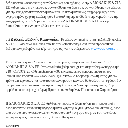
δεδομένα που αφορούν τις συναλλακτικές του σχέσεις με την Δ ΛΙΟΝΑΚΗΣ & ΣΙΑ
ΕΕ καθώς και την ενημέρωση, συγκατάθεση και άρση της συγκατάθεσής του μέλους
για την επεξεργασία των δεδομένων του θα παραμένουν ως πληροφορίες για τον
εγγεγραμμένο χρήστη-πελάτη προς διασφάλιση της απόδειξης της νομιμότητας της
επεξεργασίας των δεδομένων του από την Δ ΛΙΟΝΑΚΗΣ & ΣΙΑ ΕΕ και την
διασφάλιση των έννομων αξιώσεων των μερών.
στ)
Δεδομένα Ειδικής Κατηγορίας:
Το μέλος ενημερώνεται ότι η Δ ΛΙΟΝΑΚΗΣ
& ΣΙΑ ΕΕ δεν συλλέγει ούτε απαιτεί την κοινοποίηση ευαίσθητων προσωπικών
δεδομένων (δεδομένα ειδικής κατηγορίας) για τις ανάγκες του
www.dep.com.gr
.
Για την άσκηση των δικαιωμάτων του το μέλος μπορεί να απευθύνεται στην Δ
ΛΙΟΝΑΚΗΣ & ΣΙΑ ΕΕ, (στο email
info
@
dep
.
com
.
gr
και στην τηλεφωνική γραμμή
210 4617597). Σε κάθε περίπτωση κάθε εγγεγραμμένος χρήστης-πελάτης, ως
υποκείμενο προσωπικών δεδομένων, έχει δικαίωμα υποβολής ερωτήματος για τον
τρόπο επεξεργασίας και προστασίας των προσωπικών του δεδομένων και εφόσον δεν
θεωρεί ότι ικανοποιείται από την απάντησή του έχει δικαίωμα καταγγελίας στην
αρμόδια εποπτική αρχή (Αρχή Προστασίας Δεδομένων Προσωπικού Χαρακτήρα).
Η Δ ΛΙΟΝΑΚΗΣ & ΣΙΑ ΕΕ δηλώνει ότι ουδεμία άλλη χρήση των προσωπικών
δεδομένων του επισκέπτη/εγγεγραμμένου χρήστη θα γίνει για άλλους σκοπούς, πέρα
από αυτούς που αναφέρονται στην παρούσα πολιτική χωρίς την εκ των προτέρων
ενημέρωση και, όπου απαιτείται, συγκατάθεσή του.
Cookies