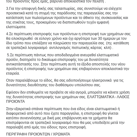
του προϊόντος προς εμάς, βαρύνει αποκλειστικά τον πελάτη .
3.Για την αποφυγή δικής σας ταλαιπωρίας, σας συνιστούμε να ελέγχετε
προσεκτικά κατά τη στιγμή της παράδοσης της παραγγελίας σας την
κατάσταση των πωλούμενων προϊόντων και το άθικτο της συσκευασίας και
της ετικέτας τους, προκειμένου να διαπιστωθούν τυχόν εμφανή
ελαττώματα.
4.Σε περίπτωση επιστροφής των προϊόντων η επιστροφή των χρημάτων σας
θα ολοκληρωθεί σε εύλογο χρόνο και όχι αργότερα των 30 ημερών με τον
ίδιο τρόπο που επιλέξατε να πληρώσετε την παραγγελία σας (πχ κατάθεση
σε τραπεζικό λογαριασμό αντιλογισμός πιστωτικής κάρτας κλπ) .
5.Σε περίπτωση πάντως που αποδεδειγμένα ανευρεθεί ελαττωματικό
προϊόν, διατηρείτε το δικαίωμα επιστροφής του με δυνατότητα
αντικατάστασής του. Στην περίπτωση αυτή τα έξοδα αποστολής του νέου
προϊόντος ή επιστροφής των χρημάτων σας επιβαρύνουν αποκλειστικά την
εταιρεία.
Οταν παραλάβουμε το είδος, θα σας ειδοποιήσουμε ηλεκτρονικά για τις
δυνατότητες διευθέτησης του διαθέσιμου υπολοίπου σας.
Eφόσον δεν επιθυμείτε να προβείτε σε νέα αγορά, μπορείτε να κάνετε χρήση
της δυνατότητας επιστροφής των χρημάτων σας. ΕΛΑΤΤΩΜΑΤΙΚΑ - ΛΑΘΟΣ
ΠΡΟΙΟΝΤΑ
Στην εξαιρετικά σπάνια περίπτωση που ένα είδος είναι ελαττωματικό ή
διαφορετικό από αυτό που έχετε παραγγείλει, η επιστροφή θα γίνεται
κατόπιν συνεννόησης με δική μας επιβάρυνση και τα χρήματα θα
επιστρέφονται σε τραπεζικό λογαριασμό που θα μας υποδείξετε μετά την
παραλαβή από εμάς του είδους προς επιστροφή.
ΠΕΡΙΓΡΑΦΗ ΠΡΟΙΟΝΤΩΝ / XΡΩΜΑΤΑ