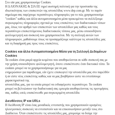
Στο site μας χρησιμοποιούμε Cookies.
Η Δ ΛΙΟΝΑΚΗΣ & ΣΙΑ ΕΕ τηρεί αυστηρή πολιτική για την προστασία της
ιδιωτικότητας των επισκεπτών της ιστοσελίδας www.dep.com.gr. Με το παρόν
σημείωμα σας παρέχουμε περισσότερες πληροφορίες για το πώς χρησιμοποιούμε
“cookies” καθώς και άλλα αυτοματοποιημένα μέσα προκειμένου να συλλέξουμε
συγκεκριμένες πληροφορίες σχετικά με τους επισκέπτες των διαδικτυακών τόπων
μας, όπως τον αριθμό των επισκεπτών των ιστοσελίδων μας καθώς και τους
περισσότερο επισκεπτόμενους διαδικτυακούς τόπους μας, μέσω οποιουδήποτε
φυλλομετρητή και συσκευή που χρησιμοποιείται. Με τη συλλογή αυτών των
πληροφοριών, μαθαίνουμε όπως να προσαρμόζουμε καλύτερα τις ιστοσελίδες μας
και τη διαφήμισή μας προς τους επισκέπτες.
Cookies και άλλα Αυτοματοποιημένα Μέσα για τη Συλλογή Δεδομένων
Cookies
Τα cookies είναι μικρά αρχεία κειμένου που αποθηκεύονται σε κάθε συσκευή σας με
την χρήση οποιουδήποτε φυλλομετρητή, όποτε επισκέπτεστε έναν δικτυακό τόπο. Τα
cookies μπορεί να τα χρησιμοποιήσουμε για να μας
ενημερώσουν για παράδειγμα, εάν έχετε επισκεφτεί την ιστοσελίδα μας στο παρελθόν
ή αν είστε νέος επισκέπτης καθώς και να μας βοηθήσουν ώστε να εντοπίσουμε
χαρακτηριστικά της
ιστοσελίδας μας, για τα οποία μπορεί να ενδιαφέρεστε περισσότερο. Τα cookies
μπορεί να βελτιώσουν την διαδικτυακή σας εμπειρία αποθηκεύοντας τις προτιμήσεις
σας, καθώς εσείς επισκέπτεσθε μια συγκεκριμένη ιστοσελίδα.
Διευθύνσεις IP και URLs
Η διεύθυνση IP είναι ένας μοναδικός εντοπιστής που χρησιμοποιούν ορισμένες
ηλεκτρονικές συσκευές να εντοπιστούν και να επικοινωνήσουν μεταξύ τους στο
Διαδίκτυο. Όταν επισκέπτεστε τις ιστοσελίδες μας, μπορούμε να δούμε την