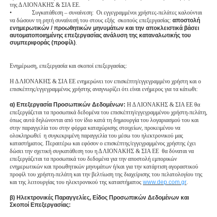
της Δ ΛΙΟΝΑΚΗΣ & ΣΙΑ ΕΕ.
•
Συγκατάθεση – συναίνεση: Οι εγγεγραμμένοι χρήστες-πελάτες καλούνται
να δώσουν τη ρητή συναίνεσή του στους εξής σκοπούς επεξεργασίας:
αποστολή
ενημερωτικών / προωθητικών μηνυμάτων και την αποκλειστικά βάσει
αυτοματοποιημένης επεξεργασίας ανάλυση της καταναλωτικής του
συμπεριφοράς (προφίλ)
.
Ενημέρωση, επεξεργασία και σκοποί επεξεργασίας:
Η Δ ΛΙΟΝΑΚΗΣ & ΣΙΑ ΕΕ ενημερώνει τον επισκέπτη/εγγεγραμμένο χρήστη και ο
επισκέπτης/εγγεγραμμένος χρήστης αναγνωρίζει ότι είναι ενήμερος για τα κάτωθι:
α) Επεξεργασία Προσωπικών Δεδομένων:
Η Δ ΛΙΟΝΑΚΗΣ & ΣΙΑ ΕΕ θα
επεξεργάζεται τα προσωπικά δεδομένα του επισκέπτη/εγγεγραμμένου χρήστη-πελάτη,
όπως αυτά δηλώνονται από τον ίδιο κατά τη δημιουργία του λογαριασμού του και
στην παραγγελία του στην φόρμα καταχώρισης στοιχείων, προκειμένου να
ολοκληρωθεί η συγκεκριμένη παραγγελία του μέσω του ηλεκτρονικού μας
καταστήματος. Περαιτέρω και εφόσον ο επισκέπτης/εγγεγραμμένος χρήστης έχει
δώσει την σχετική συγκατάθεση του η Δ ΛΙΟΝΑΚΗΣ & ΣΙΑ ΕΕ θα δύναται να
επεξεργάζεται τα προσωπικά του δεδομένα για την αποστολή εμπορικών
ενημερωτικών και προωθητικών μηνυμάτων ή/και για την κατάρτιση αγοραστικού
προφίλ του χρήστη-πελάτη και την βελτίωση της διαχείρισης του πελατολογίου της
και της λειτουργίας του ηλεκτρονικού της καταστήματος
www.dep.com.gr
.
β) Ηλεκτρονικές Παραγγελίες, Είδος Προσωπικών Δεδομένων και
Σκοποί Επεξεργασίας: