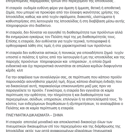
επιτρεπόμενες παρεμβάσεις τρίτων στο περιεχόμενο της ιστοσελίδας .
Η εταιρεία ουδεμία ευθύνη φέρει για άμεση ή έμμεση, θετική ή αποθετική
ζημία, που μπορεί να προκύψει από την έλλειψη ικανότητας χρήσης της
Ιστοσελίδας καθώς και από τυχόν σφάλματα, διακοπές, ελαττώματα ή
καθυστερήσεις στη λειτουργία της Ιστοσελίδας ή στη διαβίβαση μέσω αυτής
πληροφοριών στο διαδίκτυο.
Η εταιρεία, δεν δύναται να εγγυηθεί τη διαθεσιμότητα των προϊόντων αλλά
θα ενημερώνει εγκαίρως τον Πελάτη περί της μη διαθεσιμότητάς τους.
Επίσης η εταιρεία, δεν ευθύνεται για τυχόν τεχνικά, τυπογραφικά ή
ορθογραφικά λάθη στις τιμές ή στα χαρακτηριστικά των προϊόντων.
Η εταιρεία δεν ευθύνεται αστικώς ή ποινικώς για οποιαδήποτε ζημιά τυχόν
υποστεί ο πελάτης ή τρίτος από την λειτουργία ή μη της ιστοσελίδας και της
παροχής προιόντων πληροφοριών και υπηρεσιών , η οποία ζημιά
ενδεικτικά και όχι περιοριστικά συνιστάται σε απώλεια κερδών διαφυγόντα
κέρδη κλπ
Για την ασφάλεια των συναλλαγών σας, σε περίπτωση που κάποιο προϊόν
παρουσιάζει ασυνήθιστα χαμηλή τιμή, δίχως κάποια ιδιαίτερη ένδειξη που
να δικαιολογεί αυτή, παρακαλούμε επικοινωνήστε μαζί μας πριν να
παραγγείλετε το προϊόν. Γενικότερα, η εταιρεία δεν εγγυάται σε καμία
περίπτωση την ορθότητα, την πληρότητα ή και διαθεσιμότητα των
περιεχομένων, σελίδων, υπηρεσιών, επιλογών ή τα αποτελέσματά τους. Το
κόστος των ενδεχόμενων διορθώσεων ή εξυπηρετήσεων, το αναλαμβάνει ο
Πελάτης και σε καμία περίπτωση η εταιρεία.
ΠΝΕΥΜΑΤΙΚΑ ΔΙΚΑΙΩΜΑΤΑ – ΣΗΜΑ
Η εταιρεία αποτελεί μοναδικό και αποκλειστικό δικαιούχο όλων των
πνευματικών δικαιωμάτων επί του περιεχομένου και της διάρθρωσης της
Ιστοσελίδας εκτός των ρητά αναφερομένων εξαιρέσεων (πνευματικά