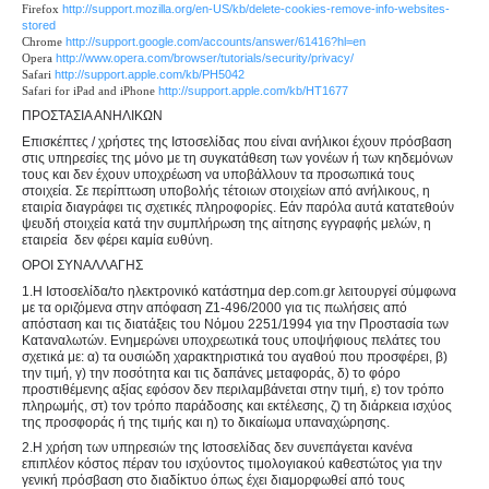
Firefox
http://support.mozilla.org/en-US/kb/delete-cookies-remove-info-websites-
stored
Chrome
http://support.google.com/accounts/answer/61416?hl=en
Opera
http://www.opera.com/browser/tutorials/security/privacy/
Safari
http://support.apple.com/kb/PH5042
Safari for iPad and iPhone
http://support.apple.com/kb/HT1677
ΠΡΟΣΤΑΣΙΑ ΑΝΗΛΙΚΩΝ
Επισκέπτες / χρήστες της Ιστοσελίδας που είναι ανήλικοι έχουν πρόσβαση
στις υπηρεσίες της μόνο με τη συγκατάθεση των γονέων ή των κηδεμόνων
τους και δεν έχουν υποχρέωση να υποβάλλουν τα προσωπικά τους
στοιχεία. Σε περίπτωση υποβολής τέτοιων στοιχείων από ανήλικους, η
εταιρία διαγράφει τις σχετικές πληροφορίες. Εάν παρόλα αυτά κατατεθούν
ψευδή στοιχεία κατά την συμπλήρωση της αίτησης εγγραφής μελών, η
εταιρεία δεν φέρει καμία ευθύνη.
ΟΡΟΙ ΣΥΝΑΛΛΑΓΗΣ
1.Η Ιστοσελίδα/το ηλεκτρονικό κατάστημα dep.com.gr λειτουργεί σύμφωνα
με τα οριζόμενα στην απόφαση Ζ1-496/2000 για τις πωλήσεις από
απόσταση και τις διατάξεις του Νόμου 2251/1994 για την Προστασία των
Καταναλωτών. Ενημερώνει υποχρεωτικά τους υποψήφιους πελάτες του
σχετικά με: α) τα ουσιώδη χαρακτηριστικά του αγαθού που προσφέρει, β)
την τιμή, γ) την ποσότητα και τις δαπάνες μεταφοράς, δ) το φόρο
προστιθέμενης αξίας εφόσον δεν περιλαμβάνεται στην τιμή, ε) τον τρόπο
πληρωμής, στ) τον τρόπο παράδοσης και εκτέλεσης, ζ) τη διάρκεια ισχύος
της προσφοράς ή της τιμής και η) το δικαίωμα υπαναχώρησης.
2.Η χρήση των υπηρεσιών της Ιστοσελίδας δεν συνεπάγεται κανένα
επιπλέον κόστος πέραν του ισχύοντος τιμολογιακού καθεστώτος για την
γενική πρόσβαση στο διαδίκτυο όπως έχει διαμορφωθεί από τους