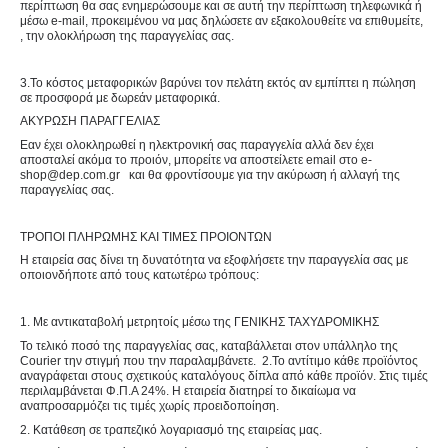
περίπτωση θα σας ενημερώσουμε και σε αυτή την περίπτωση τηλεφωνικά ή
μέσω e-mail, προκειμένου να μας δηλώσετε αν εξακολουθείτε να επιθυμείτε,
, την ολοκλήρωση της παραγγελίας σας.
3.Το κόστος μεταφορικών βαρύνει τον πελάτη εκτός αν εμπίπτει η πώληση
σε προσφορά με δωρεάν μεταφορικά.
ΑΚΥΡΩΣΗ ΠΑΡΑΓΓΕΛΙΑΣ
Εαν έχει ολοκληρωθεί η ηλεκτρονική σας παραγγελία αλλά δεν έχει
αποσταλεί ακόμα το προιόν, μπορείτε να αποστείλετε email στο e-
shop@dep.com.gr και θα φροντίσουμε για την ακύρωση ή αλλαγή της
παραγγελίας σας.
ΤΡΟΠΟΙ ΠΛΗΡΩΜΗΣ ΚΑΙ ΤΙΜΕΣ ΠΡΟΙΟΝΤΩΝ
Η εταιρεία σας δίνει τη δυνατότητα να εξοφλήσετε την παραγγελία σας με
οποιονδήποτε από τους κατωτέρω τρόπους:
1. Με αντικαταβολή μετρητοίς μέσω της ΓΕΝΙΚΗΣ ΤΑΧΥΔΡΟΜΙΚΗΣ
Το τελικό ποσό της παραγγελίας σας, καταβάλλεται στον υπάλληλο της
Courier την στιγμή που την παραλαμβάνετε. 2.Το αντίτιμο κάθε προϊόντος
αναγράφεται στους σχετικούς καταλόγους δίπλα από κάθε προϊόν. Στις τιμές
περιλαμβάνεται Φ.Π.Α 24%. Η εταιρεία διατηρεί το δικαίωμα να
αναπροσαρμόζει τις τιμές χωρίς προειδοποίηση.
2. Κατάθεση σε τραπεζικό λογαριασμό της εταιρείας μας.