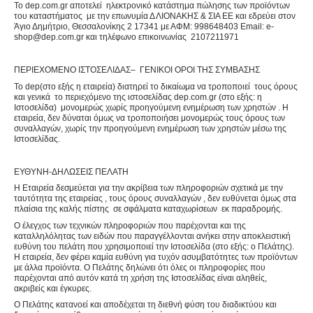
Το dep.com.gr αποτελεί ηλεκτρονικό κατάστημα πώλησης των προϊόντων
του καταστήματος με την επωνυμία Δ ΛΙΟΝΑΚΗΣ & ΣΙΑ ΕΕ και εδρεύει στον
Άγιο Δημήτριο, Θεσσαλονίκης 2 17341 με ΑΦΜ: 998648403 Email: e-
shop@dep.com.gr και τηλέφωνο επικοινωνίας 2107211971
ΠΕΡΙΕΧΟΜΕΝΟ ΙΣΤΟΣΕΛΙΔΑΣ– ΓΕΝΙΚΟΙ ΟΡΟΙ ΤΗΣ ΣΥΜΒΑΣΗΣ
Το dep(στο εξής η εταιρεία) διατηρεί το δικαίωμα να τροποποιεί τους όρους
και γενικά το περιεχόμενο της ιστοσελίδας dep.com.gr (στο εξής: η
Ιστοσελίδα) μονομερώς χωρίς προηγούμενη ενημέρωση των χρηστών . Η
εταιρεία, δεν δύναται όμως να τροποποιήσει μονομερώς τους όρους των
συναλλαγών, χωρίς την προηγούμενη ενημέρωση των χρηστών μέσω της
Ιστοσελίδας.
ΕΥΘΥΝΗ-ΔΗΛΩΣΕΙΣ ΠΕΛΑΤΗ
Η Εταιρεία δεσμεύεται για την ακρίβεια των πληροφοριών σχετικά με την
ταυτότητα της εταιρείας , τους όρους συναλλαγών , δεν ευθύνεται όμως στα
πλαίσια της καλής πίστης σε σφάλματα καταχωρίσεων εκ παραδρομής.
Ο έλεγχος των τεχνικών πληροφοριών που παρέχονται και της
καταλληλόλητας των ειδών που παραγγέλλονται ανήκει στην αποκλειστική
ευθύνη του πελάτη που χρησιμοποιεί την Ιστοσελίδα (στο εξής: ο Πελάτης).
Η εταιρεία, δεν φέρει καμία ευθύνη για τυχόν ασυμβατότητες των προϊόντων
με άλλα προϊόντα. Ο Πελάτης δηλώνει ότι όλες οι πληροφορίες που
παρέχονται από αυτόν κατά τη χρήση της Ιστοσελίδας είναι αληθείς,
ακριβείς και έγκυρες.
Ο Πελάτης κατανοεί και αποδέχεται τη διεθνή φύση του διαδικτύου και