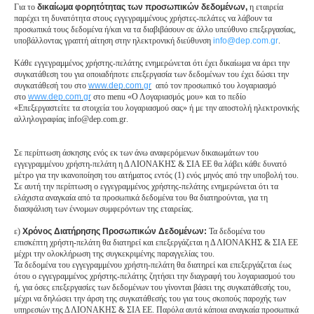
Για το
δικαίωμα φορητότητας των προσωπικών δεδομένων,
η εταιρεία
παρέχει τη δυνατότητα στους εγγεγραμμένους χρήστες-πελάτες να λάβουν τα
προσωπικά τους δεδομένα ή/και να τα διαβιβάσουν σε άλλο υπεύθυνο επεξεργασίας,
υποβάλλοντας γραπτή αίτηση στην ηλεκτρονική διεύθυνση
info
@
dep
.
com
.
gr
.
Κάθε εγγεγραμμένος χρήστης-πελάτης ενημερώνεται ότι έχει δικαίωμα να άρει την
συγκατάθεση του για οποιαδήποτε επεξεργασία των δεδομένων του έχει δώσει την
συγκατάθεσή του στο
www.dep.com.gr
από τον προσωπικό του λογαριασμό
στο
www.dep.com.gr
στο menu «Ο Λογαριασμός μου» και το πεδίο
«Επεξεργαστείτε τα στοιχεία του λογαριασμού σας» ή με την αποστολή ηλεκτρονικής
αλληλογραφίας
info
@
dep
.
com
.
gr
.
Σε περίπτωση άσκησης ενός εκ των άνω αναφερόμενων δικαιωμάτων του
εγγεγραμμένου χρήστη-πελάτη η Δ ΛΙΟΝΑΚΗΣ & ΣΙΑ ΕΕ θα λάβει κάθε δυνατό
μέτρο για την ικανοποίηση του αιτήματος εντός (1) ενός μηνός από την υποβολή του.
Σε αυτή την περίπτωση o εγγεγραμμένος χρήστης-πελάτης ενημερώνεται ότι τα
ελάχιστα αναγκαία από τα προσωπικά δεδομένα του θα διατηρούνται, για τη
διασφάλιση των έννομων συμφερόντων της εταιρείας.
ε)
Χρόνος Διατήρησης Προσωπικών Δεδομένων:
Τα δεδομένα του
επισκέπτη χρήστη-πελάτη θα διατηρεί και επεξεργάζεται η Δ ΛΙΟΝΑΚΗΣ & ΣΙΑ ΕΕ
μέχρι την ολοκλήρωση της συγκεκριμένης παραγγελίας του.
Τα δεδομένα του εγγεγραμμένου χρήστη-πελάτη θα διατηρεί και επεξεργάζεται έως
ότου ο εγγεγραμμένος χρήστης-πελάτης ζητήσει την διαγραφή του λογαριασμού του
ή, για όσες επεξεργασίες των δεδομένων του γίνονται βάσει της συγκατάθεσής του,
μέχρι να δηλώσει την άρση της συγκατάθεσής του για τους σκοπούς παροχής των
υπηρεσιών της Δ ΛΙΟΝΑΚΗΣ & ΣΙΑ ΕΕ. Παρόλα αυτά κάποια αναγκαία προσωπικά