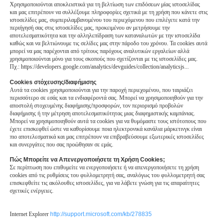
Χρησιμοποιούνται αποκλειστικά για τη βελτίωση των επιδόσεων μίας ιστοσελίδας
και μας επιτρέπουν να συλλέξουμε πληροφορίες σχετικά με τη χρήση που κάνετε στις
ιστοσελίδες μας, συμπεριλαμβανομένου του περιεχόμενου που επιλέγετε κατά την
περιήγησή σας στις ιστοσελίδες μας, προκειμένου αν μετρήσουμε την
αποτελεσματικότητα και την αλληλεπίδραση των καταναλωτών με την ιστοσελίδα
καθώς και να βελτιώνουμε τις σελίδες μας στην πάροδο του χρόνου. Τα cookies αυτά
μπορεί να μας παρέχονται από τρίτους παρόχους αναλυτικών εργαλείων αλλά
χρησιμοποιούνται μόνο για τους σκοπούς που σχετίζονται με τις ιστοσελίδες μας.
Πχ.: https://developers.google.com/analytics/devguides/collection/analyticsjs...
Cookies στόχευσης/διαφήμισης
Αυτά τα cookies χρησιμοποιούνται για την παροχή περιεχομένου, που ταιριάζει
περισσότερο σε εσάς και τα ενδιαφέροντά σας. Μπορεί να χρησιμοποιηθούν για την
αποστολή στοχευμένης διαφήμισης/προσφορών, τον περιορισμό προβολών
διαφήμισης ή την μέτρηση αποτελεσματικότητας μιας διαφημιστικής καμπάνιας.
Μπορεί να χρησιμοποιηθούν αυτά τα cookies για να θυμόμαστε τους ιστότοπους που
έχετε επισκεφθεί ώστε να καθορίσουμε ποια ηλεκτρονικά κανάλια μάρκετινγκ είναι
πιο αποτελεσματικά και μας επιτρέπουν να επιβραβεύσουμε εξωτερικές ιστοσελίδες
και συνεργάτες που σας προώθησαν σε εμάς.
Πώς Μπορείτε να Απενεργοποιήσετε τη Χρήση Cookies;
Σε περίπτωση που επιθυμείτε να ενεργοποιήσετε ή να απενεργοποιήσετε τη χρήση
cookies από τις ρυθμίσεις του φυλλομετρητή σας, αναλόγως του φυλλομετρητή σας
επισκεφθείτε τις ακόλουθες ιστοσελίδες, για να λάβετε γνώση για τις απαραίτητες
σχετικές ενέργειες.
Internet Explorer
http://support.microsoft.com/kb/278835