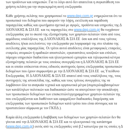
των προϊόντων και υπηρεσιών. Για το λόγο αυτό δεν απαιτείται η συγκατάθεση του
χρήστη-πελάτη για την συγκεκριμένη αυτή επεξεργασία.
Κάθε χρήστης-πελάτης που χρησιμοποιεί το
www.dep.com.gr
ενημερώνεται ότι τα
προσωπικά του δεδομένα που αφορούν την λήψη, εκτέλεση και παράδοση
παραγγελίας καθώς και ερωτήματα σχετικά με αγορές, προϊόντα και υπηρεσίες της Δ
ΛΙΟΝΑΚΗΣ & ΣΙΑ ΕΕ και τις παραγγελίες στο
www.dep.com.gr
θα τυγχάνουν
επεξεργασίας για το σκοπό της εξυπηρέτησης των χρηστών-πελατών τόσο από τους
αρμόδιους υπαλλήλους της Δ ΛΙΟΝΑΚΗΣ & ΣΙΑ ΕΕ όσο και από τους τρίτους
αποδέκτες ή/και εκτελούντες την επεξεργασία για λογαριασμό της στο πλαίσιο της
εκτέλεσης μίας παραγγελίας. Οι τρίτοι αυτοί αποδέκτες είναι μεταφορικές εταιρείες,
εταιρείες ατομικών ή ομαδικών αποστολών, εγκαταστάτες κουζινών και επίπλων,
πάροχοι υπηρεσιών διαδικτύου και ηλεκτρονικού εμπορίου και τηλεφωνικά κέντρα
εξυπηρέτησης πελατών με τους οποίους συνεργάζεται η Δ ΛΙΟΝΑΚΗΣ & ΣΙΑ ΕΕ
και οι οποίοι υπόκεινται στους ειδικούς αυστηρούς όρους επεξεργασίας προσωπικών
δεδομένων που έχουν συμφωνήσει με την Δ ΛΙΟΝΑΚΗΣ & ΣΙΑ ΕΕ ως Υπεύθυνο
Επεξεργασίας. H Δ ΛΙΟΝΑΚΗΣ & ΣΙΑ ΕΕ απαιτεί από τους υπαλλήλους της, τους
συντηρητές της ιστοσελίδας της, καθώς και τους τρίτους συνεργάτες της να
λαμβάνουν όλα τα αναγκαία τεχνικά και οργανωτικά μέτρα (συμπεριλαμβανομένων
των κατάλληλων πολιτικών και διαδικασιών ώστε να αποτρέπουν την αποκάλυψη
των προσωπικών δεδομένων των επισκεπτών/εγγεγραμμένων χρηστών-πελατών της
που επεξεργάζονται και διαθέτουν και εφαρμόζουν διαδικασίες διαχείρισης και
επεξεργασίας των προσωπικών δεδομένων κατά τρόπο που είναι σύννομος και τα
προστατεύουν σύμφωνα με τον ΓΚΠΔ.).
Καμία άλλη επεξεργασία ή διαβίβαση των δεδομένων των χρηστών-πελατών δεν θα
γίνεται από την Δ ΛΙΟΝΑΚΗΣ & ΣΙΑ ΕΕ και το ηλεκτρονικό της κατάστημα
(
www.dep.com.gr
) εκτός από τις επεξεργασίες υπό β.2 κατωτέρω για τις οποίες η Δ