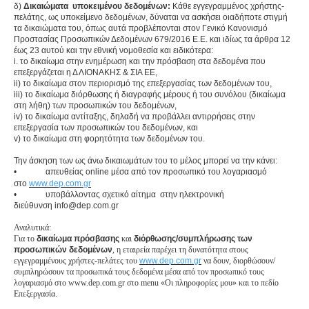
δ)
Δικαιώματα υποκειμένου δεδομένων:
Κάθε εγγεγραμμένος χρήστης-
πελάτης, ως υποκείμενο δεδομένων, δύναται να ασκήσει οιαδήποτε στιγμή
τα δικαιώματα του, όπως αυτά προβλέπονται στον Γενικό Κανονισμό
Προστασίας Προσωπικών Δεδομένων 679/2016 Ε.Ε. και ιδίως τα άρθρα 12
έως 23 αυτού και την εθνική νομοθεσία και ειδικότερα:
i. το δικαίωμα στην ενημέρωση και την πρόσβαση στα δεδομένα που
επεξεργάζεται η Δ ΛΙΟΝΑΚΗΣ & ΣΙΑ ΕΕ,
ii) το δικαίωμα στον περιορισμό της επεξεργασίας των δεδομένων του,
iii) το δικαίωμα διόρθωσης ή διαγραφής μέρους ή του συνόλου (δικαίωμα
στη λήθη) των προσωπικών του δεδομένων,
iv) το δικαίωμα αντίταξης, δηλαδή να προβάλλει αντιρρήσεις στην
επεξεργασία των προσωπικών του δεδομένων, και
v) το δικαίωμα στη φορητότητα των δεδομένων του.
Την άσκηση των ως άνω δικαιωμάτων του το μέλος μπορεί να την κάνει:
•
απευθείας online μέσα από τον προσωπικό του λογαριασμό
στο
www.dep.com.gr
•
υποβάλλοντας σχετικό αίτημα στην ηλεκτρονική
διεύθυνση
info
@
dep
.
com
.
gr
Αναλυτικά:
Για το
δικαίωμα πρόσβασης
και
διόρθωσης/συμπλήρωσης των
προσωπικών δεδομένων
, η εταιρεία παρέχει τη δυνατότητα στους
εγγεγραμμένους χρήστες-πελάτες του
www.dep.com.gr
να δουν, διορθώσουν/
συμπληρώσουν τα προσωπικά τους δεδομένα μέσα από τον προσωπικό τους
λογαριασμό στο www.dep.com.gr στο menu «Οι πληροφορίες μου» και το πεδίο
Επεξεργασία.