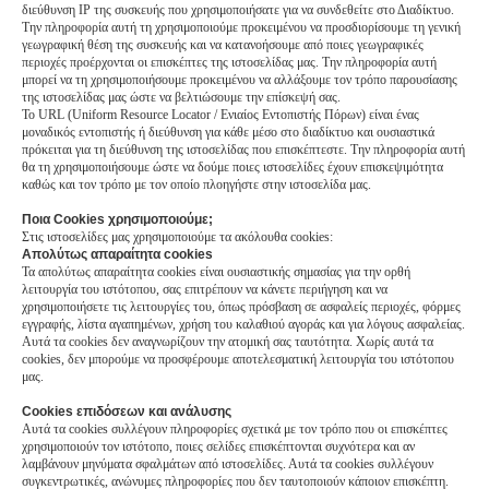
διεύθυνση IP της συσκευής που χρησιμοποιήσατε για να συνδεθείτε στο Διαδίκτυο.
Την πληροφορία αυτή τη χρησιμοποιούμε προκειμένου να προσδιορίσουμε τη γενική
γεωγραφική θέση της συσκευής και να κατανοήσουμε από ποιες γεωγραφικές
περιοχές προέρχονται οι επισκέπτες της ιστοσελίδας μας. Την πληροφορία αυτή
μπορεί να τη χρησιμοποιήσουμε προκειμένου να αλλάξουμε τον τρόπο παρουσίασης
της ιστοσελίδας μας ώστε να βελτιώσουμε την επίσκεψή σας.
Το URL (Uniform Resource Locator / Ενιαίος Εντοπιστής Πόρων) είναι ένας
μοναδικός εντοπιστής ή διεύθυνση για κάθε μέσο στο διαδίκτυο και ουσιαστικά
πρόκειται για τη διεύθυνση της ιστοσελίδας που επισκέπτεστε. Την πληροφορία αυτή
θα τη χρησιμοποιήσουμε ώστε να δούμε ποιες ιστοσελίδες έχουν επισκεψιμότητα
καθώς και τον τρόπο με τον οποίο πλοηγήστε στην ιστοσελίδα μας.
Ποια Cookies χρησιμοποιούμε;
Στις ιστοσελίδες μας χρησιμοποιούμε τα ακόλουθα cookies:
Απολύτως απαραίτητα cookies
Τα απολύτως απαραίτητα cookies είναι ουσιαστικής σημασίας για την ορθή
λειτουργία του ιστότοπου, σας επιτρέπουν να κάνετε περιήγηση και να
χρησιμοποιήσετε τις λειτουργίες του, όπως πρόσβαση σε ασφαλείς περιοχές, φόρμες
εγγραφής, λίστα αγαπημένων, χρήση του καλαθιού αγοράς και για λόγους ασφαλείας.
Αυτά τα cookies δεν αναγνωρίζουν την ατομική σας ταυτότητα. Χωρίς αυτά τα
cookies, δεν μπορούμε να προσφέρουμε αποτελεσματική λειτουργία του ιστότοπου
μας.
Cookies επιδόσεων και ανάλυσης
Αυτά τα cookies συλλέγουν πληροφορίες σχετικά με τον τρόπο που οι επισκέπτες
χρησιμοποιούν τον ιστότοπο, ποιες σελίδες επισκέπτονται συχνότερα και αν
λαμβάνουν μηνύματα σφαλμάτων από ιστοσελίδες. Αυτά τα cookies συλλέγουν
συγκεντρωτικές, ανώνυμες πληροφορίες που δεν ταυτοποιούν κάποιον επισκέπτη.