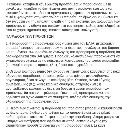
Η εταιρεία καταβάλει κάθε δυνατή προσπάθεια να παρουσιάσει με τη
μεγαλύτερη ακρίβεια τα διατιθέμενα από αυτήν προϊόντα έτσι ώστε να
απεικονίζονται με ακρίβεια τα πραγματικά χρώματα των προϊόντων, όταν
αυτά εμφανίζονται στην Ιστοσελίδα. Η εταιρεία μας όμως δεν ευθύνεται και
δεν εγγυάται για την απόλυτη ακρίβεια της απεικόνισης των χρωμάτων των
προϊόντων στην οθόνη του υπολογιστή του χρήστη, καθώς αυτή εξαρτάται
από τα χαρακτηριστικά της εκάστοτε οθόνης και υπολογιστή.
ΠΑΡΑΔΟΣΗ ΤΩΝ ΠΡΟΙΟΝΤΩΝ
1.Η παράδοση της παραγγελίας σας γίνεται από τον ΕΛΤΑ, μεταφορική
εταιρεία ή εταιρεία ταχυμεταφορών κατά περίπτωση αναλόγως του βάρους
και του όγκου των προιόντων. Αναλόγως του προορισμού η παράδοση θα
ολοκληρώνεται από 3-8 ημέρες. Προς διευκόλυνση όλων, παρακαλείστε να
ενημερώνετε σχετικά με τις ειδικότερες λεπτομέρειες του τόπου παραλαβής
(επωνυμία εταιρείας, όροφο, κλπ), όπου τούτο χρειάζεται.
2. Οι ανωτέρω προθεσμίες δεν ισχύουν σε περιπτώσεις καθυστέρησης ή/και
αδυναμίας παράδοσης η οποία οφείλεται σε τρίτους μεσολαβούντες
οργανισμούς ή/και σε λόγους ανωτέρας βίας. Ωστόσο, αν για λόγους
ανωτέρας βίας (π.χ. κακές καιρικές συνθήκες, απεργίες κ.λπ.) ή
ανυπέρβλητου κωλύματος δεν είναι δυνατή η άμεση παράδοση των
προϊόντων, θα σας ενημερώνουμε μέσω e-mail, προκειμένου να μας
δηλώσετε αν εξακολουθείτε να επιθυμείτε, υπό τις νέες συνθήκες, την
ολοκλήρωση της παραγγελίας σας.
3. Πέραν των ανωτέρω η παράδοση του προιοντος μπορεί να καθυστερήσει
αν δεν υπάρχει διαθέσιμο απόθεμα και το προιόν βρίσκεται σε έλλειψη ή
καθυστερήσει η κατασκευάστρια εταιρεία την παράδοση. Ακόμη μπορεί να
υπάρξει καθυστέρηση που οφείλεται σε απρόβλεπτους λόγους (πχ
απαιτήθηκαν πρόσθετα στοιχεία για την παράδοση κλπ ). Σε κάθε