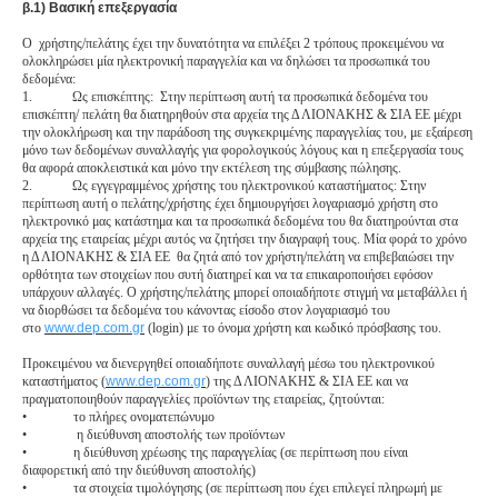
β.1) Βασική επεξεργασία
Ο χρήστης/πελάτης έχει την δυνατότητα να επιλέξει 2 τρόπους προκειμένου να
ολοκληρώσει μία ηλεκτρονική παραγγελία και να δηλώσει τα προσωπικά του
δεδομένα:
1.
Ως επισκέπτης: Στην περίπτωση αυτή τα προσωπικά δεδομένα του
επισκέπτη/ πελάτη θα διατηρηθούν στα αρχεία της Δ ΛΙΟΝΑΚΗΣ & ΣΙΑ ΕΕ μέχρι
την ολοκλήρωση και την παράδοση της συγκεκριμένης παραγγελίας του, με εξαίρεση
μόνο των δεδομένων συναλλαγής για φορολογικούς λόγους και η επεξεργασία τους
θα αφορά αποκλειστικά και μόνο την εκτέλεση της σύμβασης πώλησης.
2.
Ως εγγεγραμμένος χρήστης του ηλεκτρονικού καταστήματος: Στην
περίπτωση αυτή ο πελάτης/χρήστης έχει δημιουργήσει λογαριασμό χρήστη στο
ηλεκτρονικό μας κατάστημα και τα προσωπικά δεδομένα του θα διατηρούνται στα
αρχεία της εταιρείας μέχρι αυτός να ζητήσει την διαγραφή τους. Μία φορά το χρόνο
η Δ ΛΙΟΝΑΚΗΣ & ΣΙΑ ΕΕ θα ζητά από τον χρήστη/πελάτη να επιβεβαιώσει την
ορθότητα των στοιχείων που συτή διατηρεί και να τα επικαιροποιήσει εφόσον
υπάρχουν αλλαγές. Ο χρήστης/πελάτης μπορεί οποιαδήποτε στιγμή να μεταβάλλει ή
να διορθώσει τα δεδομένα του κάνοντας είσοδο στον λογαριασμό του
στο
www.dep.com.gr
(login) με το όνομα χρήστη και κωδικό πρόσβασης του.
Προκειμένου να διενεργηθεί οποιαδήποτε συναλλαγή μέσω του ηλεκτρονικού
καταστήματος (
www.dep.com.gr
) της Δ ΛΙΟΝΑΚΗΣ & ΣΙΑ ΕΕ και να
πραγματοποιηθούν παραγγελίες προϊόντων της εταιρείας, ζητούνται:
•
το πλήρες ονοματεπώνυμο
•
η διεύθυνση αποστολής των προϊόντων
•
η διεύθυνση χρέωσης της παραγγελίας (σε περίπτωση που είναι
διαφορετική από την διεύθυνση αποστολής)
•
τα στοιχεία τιμολόγησης (σε περίπτωση που έχει επιλεγεί πληρωμή με