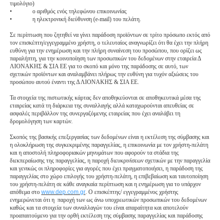
τιμολόγιο)
•
ο αριθμός ενός τηλεφώνου επικοινωνίας
•
η ηλεκτρονική διεύθυνση (e-mail) του πελάτη.
Σε περίπτωση που ζητηθεί να γίνει παράδοση προϊόντων σε τρίτο πρόσωπο εκτός από
τον επισκέπτη/εγγεγραμμένο χρήστη, ο τελευταίος αναγνωρίζει ότι θα έχει την πλήρη
ευθύνη για την ενημέρωση και την πλήρη συναίνεση του προσώπου, που ορίζει ως
παραλήπτη, για την κοινοποίηση των προσωπικών του δεδομένων στην εταιρεία Δ
ΛΙΟΝΑΚΗΣ & ΣΙΑ ΕΕ για το σκοπό και μόνο της παράδοσης σε αυτό, των
σχετικών προϊόντων και αναλαμβάνει πλήρως την ευθύνη για τυχόν αξιώσεις του
προσώπου αυτού έναντι της Δ ΛΙΟΝΑΚΗΣ & ΣΙΑ ΕΕ.
Τα στοιχεία της πιστωτικής κάρτας δεν αποθηκεύονται σε αποθηκευτικά μέσα της
εταιρείας κατά τη διάρκεια της συναλλαγής αλλά καταχωρούνται απευθείας σε
ασφαλές περιβάλλον της συνεργαζόμενης εταιρείας που έχει αναλάβει τη
δρομολόγηση των καρτών.
Σκοπός της βασικής επεξεργασίας των δεδομένων είναι η εκτέλεση της σύμβασης και
η ολοκλήρωση της συγκεκριμένης παραγγελίας, η επικοινωνία με τον χρήστη-πελάτη
και η αποστολή πληροφοριακών μηνυμάτων που αφορούν τα στάδια της
διεκπεραίωσης της παραγγελίας, η παροχή διευκρινίσεων σχετικών με την παραγγελία
και γενικώς οι πληροφορίες για αγορές που έχει πραγματοποιήσει, η παράδοση της
παραγγελίας στο χώρο επιλογής του χρήστη-πελάτη, η επιβεβαίωση και ταυτοποίηση
του χρήστη-πελάτη σε κάθε αναγκαία περίπτωση και η ενημέρωση για το υπάρχον
απόθεμα στο
www.dep.com.gr
. Ο επισκέπτης/ εγγεγραμμένος χρήστης
ενημερώνεται ότι η παροχή των ως άνω υποχρεωτικών προσωπικών του δεδομένων
καθώς και τα στοιχεία των συναλλαγών του είναι απαραίτητα και αποτελούν
προαπαιτούμενο για την ορθή εκτέλεση της σύμβασης παραγγελίας και παράδοσης