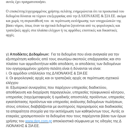
αυτός έχει πραγματοποιήσει.
O επισκέπτης/εγγεγραμμένος χρήστης-πελάτης ενημερώνεται ότι τα προσωπικά του
δεδομένα δύναται να τύχουν επεξεργασίας από την Δ ΛΙΟΝΑΚΗΣ & ΣΙΑ ΕΕ. ακόμα
και χωρίς τη συγκατάθεσή του σε περίπτωση εκπλήρωσης των υποχρεώσεών της
βάσει νόμου, όπως όταν τα σχετικά δεδομένα ζητούνται από τις φορολογικές και
τραπεζικές αρχές στα πλαίσια ελέγχων ή τις αρμόδιες εποπτικές και δικαστικές
αρχές.
γ)
Αποδέκτες Δεδομένων:
Για τα δεδομένα που είναι αναγκαία για την
εξυπηρέτηση καθενός από τους ανωτέρω σκοπούς επεξεργασίας και στο
πλαίσιο των αρμοδιοτήτων κάθε αποδέκτη, οι αποδέκτες των δεδομένων
του εγγεγραμμένου χρήστη-πελάτη είναι ή δύνανται να είναι:
i. Οι αρμόδιοι υπάλληλοι της Δ ΛΙΟΝΑΚΗΣ & ΣΙΑ ΕΕ
ii. Οι φορολογικές αρχές και οι τραπεζικές αρχές σε περίπτωση σχετικού
ελέγχου
iii. Εξωτερικοί συνεργάτες που παρέχουν υπηρεσίες διαδικτύου,
αποθήκευση και διαχείριση παραγγελιών, υπηρεσίες τηλεφωνικού κέντρου,
υπηρεσίας (ταχυ)μεταφοράς ή ομαδικής αποστολής προϊόντων, υπηρεσίες
εγκατάστασης προϊόντων και υπηρεσίες ανάλυσης δεδομένων πωλήσεων,
στους οποίους διαβιβάζονται με αυστηρούς περιορισμούς και διαδικασίες
τα απαραίτητα στοιχεία για την εκπλήρωση των καθηκόντων τους. Αυτές οι
εταιρείες χρησιμοποιούν τα δεδομένα που τους παρέχονται βάσει των όρων
χρήσης του
www.dep.com.gr
αποκλειστικά σύμφωνα με τις οδηγίες της Δ
ΛΙΟΝΑΚΗΣ & ΣΙΑ ΕΕ.