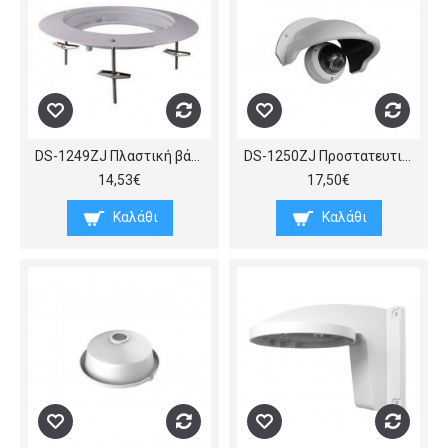
DS-1249ZJ Πλαστική βάση – προσαρμογέας για τοποθέτηση κάμερας Dome εντός ψευδοροφής, Φ169×15 mm.
DS-1250ZJ Προστατευτικό βροχής και αλεξήλιο για κάμερες dome, και στερέωση σε τοίχο, από ειδικό συνθετικό υλικό, (Πx B x Y) 265 x 152 x 190 mm.
14,53€
17,50€
Καλάθι
Καλάθι