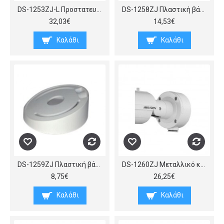
DS-1253ZJ-L Προστατευτικό βροχής και αλεξήλιο για κάμερες dome που λειτουργεί σε συνδυασμό με τις βάσεις τοίχου της σειράς DS-1273ZJ, Φ225x98 mm.
DS-1258ZJ Πλαστική βάση τοίχου για Dome κάμερες, διαμέτρου περίπου 110 mm
32,03€
14,53€
Καλάθι
Καλάθι
DS-1259ZJ Πλαστική βάση – κουτί συνδέσεων small, με κλίση, για τοποθέτηση καμερών Dome επί οροφής, Φ111×39.2 mm
DS-1260ZJ Μεταλλικό κουτί διακλάδωσης για κάμερες bullet της HIKVISION και της MAZi.
8,75€
26,25€
Καλάθι
Καλάθι