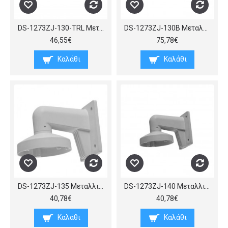
DS-1273ZJ-130-TRL Μεταλλική βάση τοίχου για Dome κάμερες, διαμέτρου περίπου 130mm, (ΠxBxY) 132x229x184 mm, σε άσπρο χρώμα
DS-1273ZJ-130B Μεταλλική βάση τοίχου, κράματος αλουμινίου, για κάμερες dome της HIKVISION και της MAZi
46,55€
75,78€
Καλάθι
Καλάθι
DS-1273ZJ-135 Μεταλλική βάση τοίχου για Dome κάμερες, διαμέτρου περίπου 135 mm, (ΠxBxY) 136x230x184 mm.
DS-1273ZJ-140 Μεταλλική βάση τοίχου για Dome κάμερες, διαμέτρου περίπου 140mm, (ΠxBxY) 140x232x184mm
40,78€
40,78€
Καλάθι
Καλάθι