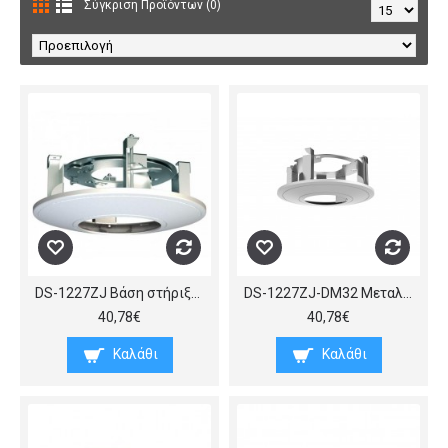
Σύγκριση Προϊόντων (0)
DS-1227ZJ Βάση στήριξης για χωνευτή τοποθέτηση σε ψευδοροφή καμερών DS-2CD2732F-I/DS-2CD755F-EI/DS-2CD4120F-IZ τύπου Dome
DS-1227ZJ-DM32 Μεταλλική βάση στήριξης για τοποθέτηση κάμερας Dome εντός ψευδοροφής, Φ225x98
40,78€
40,78€
Καλάθι
Καλάθι