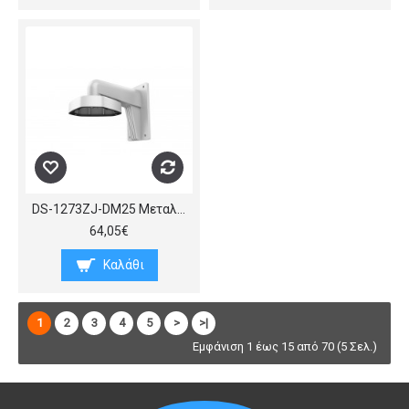
DS-1273ZJ-DM25 Μεταλλική βάση τοίχου για professional σειρές καμερών Fish Eye, (Π x B x Y) 164 x 232 x 184 mm.
64,05€
Καλάθι
1
2
3
4
5
>
>|
Εμφάνιση 1 έως 15 από 70 (5 Σελ.)