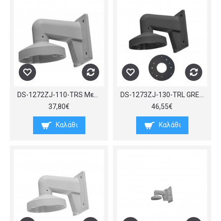
DS-1272ZJ-110-TRS Μεταλλική βάση τοίχου για Dome κάμερες, διαμέτρου περίπου 110 mm, 120 x 169 x 122 mm. Είναι ίδια με την βάση DS-1272ZJ-110
DS-1273ZJ-130-TRL GRΕΥ Μεταλλική βάση τοίχου για Dome κάμερες, διαμέτρου περίπου 130mm, (ΠxBxY) 132x229x184 mm, σε γκρι
37,80€
46,55€
Καλάθι
Καλάθι